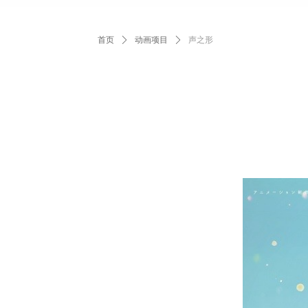
首页
ꄲ
动画项目
ꄲ
声之形