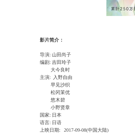
影片简介：
导演: 山田尚子
编剧: 吉田玲子
大今良时
主演: 入野自由
早见沙织
松冈茉优
悠木碧
小野贤章
国家: 日本
语言: 日语
上映日期: 2017-09-08(中国大陆)