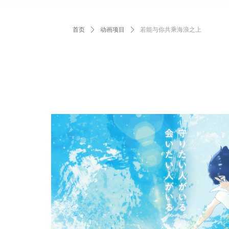
首页
ꄲ
动画项目
ꄲ
若能与你共乘海浪之上