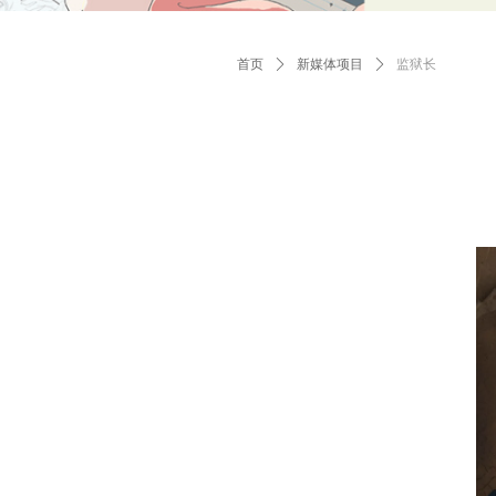
首页
ꄲ
新媒体项目
ꄲ
监狱长