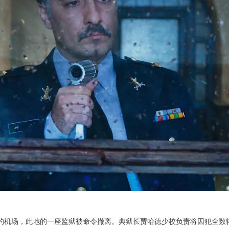
的机场，此地的一座监狱被命令撤离。典狱长贾哈德少校负责将囚犯全数