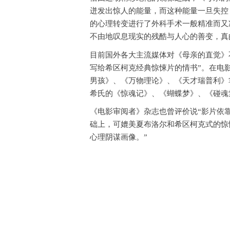
迸发出惊人的能量，而这种能量一旦失控
的心理转变进行了外科手术一般精准而又
不由地叹息现实的残酷与人心的善变，真
目前国外各大主流媒体对《母亲的直觉》
写给希区柯克经典惊悚片的情书”。在电
男孩》、《万物理论》、《天才瑞普利》
希氏的《惊魂记》、《蝴蝶梦》、《碰魂
《电影审阅者》杂志也曾评价说“影片依
础上，可媲美夏布洛尔和希区柯克式的惊
心理阴谋画像。”