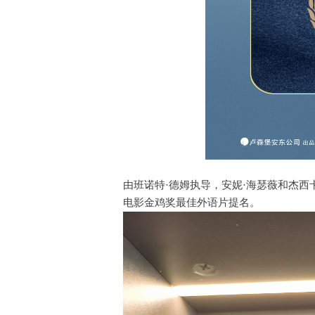
由班诺特·德姆执导，安妮·海瑟薇和杰西
电影金鸡奖最佳外语片提名。