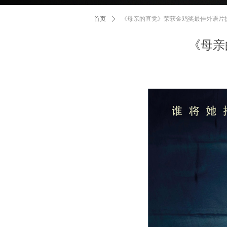
首页
ꄲ
《母亲的直觉》荣获金鸡奖最佳外语片
《母亲